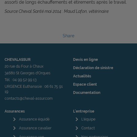
assorti de longs échauffements et étirements après le travail.
Source Cheval Santé mai 2014 : Maud Lafon, vétérinaire
Share
CHEVALASSUR
Devis en ligne
20 rue du Four à Chaux
Déclaration de sinistre
34680 St Georges d'Orques
Actualités
Tél. : 04 99 52 99 13
Espace client
URGENCE Euthanasie : 06 61 75 91
19
Documentation
contacts@cheval-assur.com
Assurances
L'entreprise
chevron_right
chevron_right
Assurance équidé
L'équipe
chevron_right
chevron_right
Assurance cavalier
Contact
Assurance van
Nos partenaires