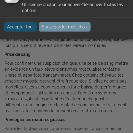
mettra en œuvre un traitement adapté (réhydratation par
Utiliser ce bouton pour activer/désactiver toutes les
perfusion, lutte contre l’inflammation, prévention du risque de
options
colique, soutien des fonctions hépatique et rénale). Après une
crise de myosite, le retour au travail doit se faire
Accepter tout
Sauvegarder mes choix
progressivement après avoir gardé le cheval quelques jours au
box avec un régime alimentaire composé uniquement de foin.
Le suivi des paramètre biologiques conditionnera la reprise dès
lors qu’ils seront revenus dans des valeurs normales.
Prise de sang
Pour confirmer une suspicion clinique, une prise de sang mettre
en évidence un taux élevé d’enzymes musculaires (créatine
kinase et aspartate transaminase). Chez certains chevaux, les
crises de myosite peuvent être fréquentes. Si elles ne sont pas
mortelles, elles s’accompagnent d’une baisse de performance
et compliquent l’utilisation du cheval. Face à un syndrome
« myosite », il est important d’effectuer un diagnostic
différentiel car l’origine de la maladie conditionne le traitement
mais aussi les moyens de prévention à mettre en œuvre.
Privilégier les matières grasses
Parmi les facteurs de risque, on sait que les rations riches en