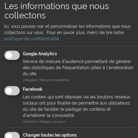
Les informations que nous
à se déplacer, ses urines sont foncées en raison de la
myoglobinurie (présence de myoglobine, due à la destruction
collectons
aiguë des fibres musculaire squelettiques, dans les urines). On
observe des tremblements et un décubitus (corps allongé à
Ici, vous pouvez voir et personnaliser les informations que nous
l'horizontale) est possible.
collectons sur vous.
Pour en savoir plus, merci de lire notre
Les femelles sont plus atteintes que les mâles, de même que
politique de confidentialité
.
les jeunes chevaux (2-3 ans) et les animaux au caractère
nerveux. Certaines races sont prédisposées aux myosites
Google Analytics
d’effort (pur-sang, trotteur, pur-sang arabe).
Service de mesure d'audience permettant de générer
La crise peut survenir au cours de l’effort, quelques minutes
des statistiques de fréquentation utiles à l'amélioration
après son déclenchement ou un peu plus tardivement.
du site.
Utilisation
:
Mesure d'audience
On distingue différents stades dans la maladie qui peut rester
très modérée ou être beaucoup plus sévère (cheval en
Facebook
décubitus, signe de choc).
Les cookies qui sont déposés via les boutons réseaux
Ne pas déplacer le cheval
sociaux ont pour finalité de permettre aux utilisateurs
du site de faciliter le partage de contenu et
Face à une myosite, il ne faut surtout pas déplacer le cheval. Il
d’améliorer la convivialité.
est conseillé de le couvrir, de lui proposer à boire et de masser
Utilisation
:
Réseaux sociaux
délicatement son dos et ses fessiers pour stimuler la circulation
sanguine. Certains cas de myosite constituent des urgences et
Changer toutes les options
devront donc toujours motiver l’appel d’un vétérinaire qui