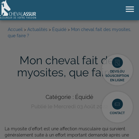
menu
Accueil
>
Actualités
>
Équidé
>
Mon cheval fait des myosites,
que faire ?
Mon cheval fait des
myosites, que faire ?
DEVIS OU
SOUSCRIPTION
EN LIGNE
Catégorie : Équidé
Publié le Mercredi 03 Août 2022
CONTACT
La myosite d’effort est une affection musculaire qui survient
généralement suite à un effort important demandé après une