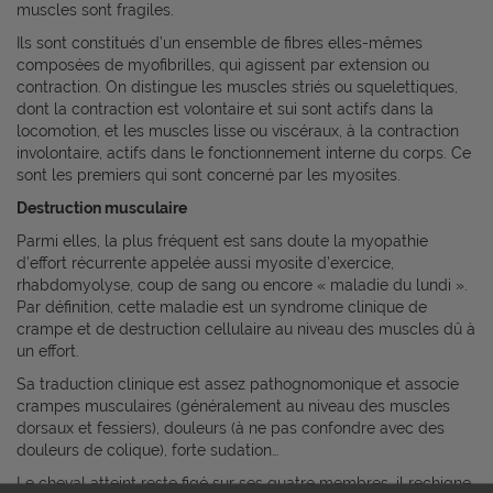
muscles sont fragiles.
Ils sont constitués d’un ensemble de fibres elles-mêmes
composées de myofibrilles, qui agissent par extension ou
contraction. On distingue les muscles striés ou squelettiques,
dont la contraction est volontaire et sui sont actifs dans la
locomotion, et les muscles lisse ou viscéraux, à la contraction
involontaire, actifs dans le fonctionnement interne du corps. Ce
sont les premiers qui sont concerné par les myosites.
Destruction musculaire
Parmi elles, la plus fréquent est sans doute la myopathie
d’effort récurrente appelée aussi myosite d’exercice,
rhabdomyolyse, coup de sang ou encore « maladie du lundi ».
Par définition, cette maladie est un syndrome clinique de
crampe et de destruction cellulaire au niveau des muscles dû à
un effort.
Sa traduction clinique est assez pathognomonique et associe
crampes musculaires (généralement au niveau des muscles
dorsaux et fessiers), douleurs (à ne pas confondre avec des
douleurs de colique), forte sudation…
Le cheval atteint reste figé sur ses quatre membres, il rechigne