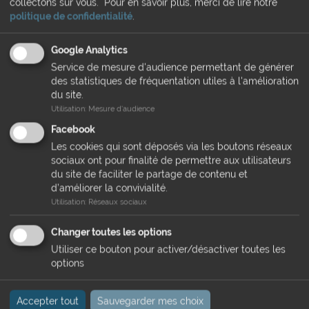
collectons sur vous.
Pour en savoir plus, merci de lire notre
Un dysfonctionnement intestinal
politique de confidentialité
.
La torsion ou le déplacement de l’intestin
Une inflammation ou un ulcère
Google Analytics
Quelles bonnes conduites ou astuces pour les éviter ?
Service de mesure d'audience permettant de générer
des statistiques de fréquentation utiles à l'amélioration
Pour les causes alimentaires : il faut veiller à donner les
du site.
repas à heures régulières et les fractionner pour éviter
Utilisation
:
Mesure d'audience
que le cheval mange trop vite. On peut donner le foin
avant la ration et y ajouter une poignée de graines de lin
Facebook
humide qui formera un « gel ». Le foin devant constituer
Les cookies qui sont déposés via les boutons réseaux
1% du poids de l’équidé, il est important que celui-ci en ai
sociaux ont pour finalité de permettre aux utilisateurs
à disposition (il doit être de bonne qualité, peu
du site de faciliter le partage de contenu et
poussiéreux et sans moisissure).
d’améliorer la convivialité.
Utilisation
:
Réseaux sociaux
Pour le lieu de vie : ne pas donner le grain directement
sur le sol afin d’éviter que le cheval mange de la terre et
Changer toutes les options
du sable, toujours mettre à disposition de l’eau propre et
Utiliser ce bouton pour activer/désactiver toutes les
à température agréable. De manière générale sur la
options
santé de l’équidé : veillez à ce que sa dentition soit
entretenue car une mauvaise dentition entraine une
mauvaise mastication et peut donc causer des coliques.
Accepter tout
Sauvegarder mes choix