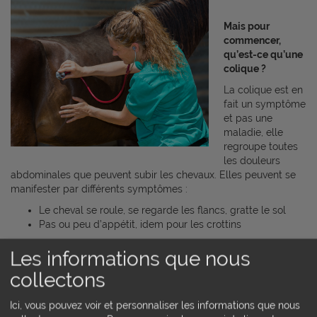
Mais pour
commencer,
qu’est-ce qu’une
colique ?
La colique est en
fait un symptôme
et pas une
maladie, elle
regroupe toutes
les douleurs
abdominales que peuvent subir les chevaux. Elles peuvent se
manifester par différents symptômes :
Le cheval se roule, se regarde les flancs, gratte le sol
Pas ou peu d’appétit, idem pour les crottins
Les informations que nous
collectons
A quoi peuvent-elles être dues ?
Ici, vous pouvez voir et personnaliser les informations que nous
Trois principales origines :