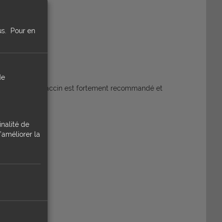
al.
us.
Pour en
de
 contagieuse, le vaccin est fortement recommandé et
inalité de
’améliorer la