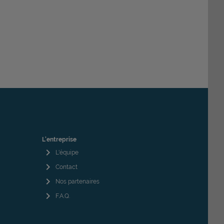
L'entreprise
chevron_right
L'équipe
chevron_right
Contact
chevron_right
Nos partenaires
chevron_right
F.A.Q.