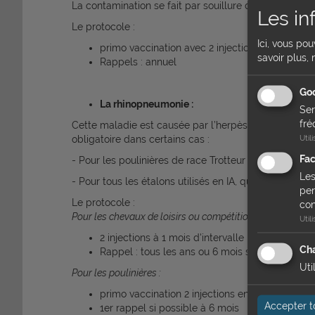
La contamination se fait par souillure d’une blessure
Les in
Le protocole :
Ici, vous po
primo vaccination avec 2 injections à un mois d
savoir plus, 
Rappels : annuel
Goo
La rhinopneumonie :
Ser
fré
Cette maladie est causée par l’herpès virus qui se ma
Util
obligatoire dans certains cas :
Fa
- Pour les poulinières de race Trotteur Français, PS 
Les
- Pour tous les étalons utilisés en IA, quelle que soi
per
Le protocole :
con
Pour les chevaux de loisirs ou compétition :
Util
2 injections à 1 mois d'intervalle
Cha
Rappel : tous les ans ou 6 mois si forte pressio
Uti
Pour les poulinières :
primo vaccination 2 injections entre 3 et 6 sema
Accepter t
1er rappel si possible à 6 mois