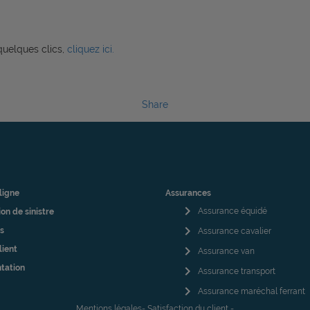
quelques clics,
cliquez ici.
Share
ligne
Assurances
chevron_right
Assurance équidé
on de sinistre
chevron_right
s
Assurance cavalier
chevron_right
lient
Assurance van
tation
chevron_right
Assurance transport
chevron_right
Assurance maréchal ferrant
Mentions légales- Satisfaction du client
-