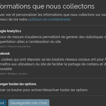
, le vaccin est recommandé car c’est une infection fatale pour le chev
formations que nous collectons
uvez voir et personnaliser les informations que nous collectons sur vo
’intervalle
merci de lire notre
politique de confidentialité
.
gle Analytics
vice de mesure d'audience permettant de générer des statistiques 
quentation utiles à l'amélioration du site.
nifeste sous trois formes : respiratoire, nerveuse et abortive. Très
isation
:
Mesure d'audience
cebook
et AQPS et préconisée par les races SF et AA
 cookies qui sont déposés via les boutons réseaux sociaux ont pour f
t la race et pour la plupart des étalons produisant en monte naturelle.
mettre aux utilisateurs du site de faciliter le partage de contenu et d
vivialité.
isation
:
Réseaux sociaux
nger toutes les options
n infectieuse
liser ce bouton pour activer/désactiver toutes les options
ines d'intervalle
out
Sauvegarder mes choix