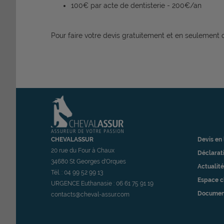
100€ par acte de dentisterie - 200€/an
Pour faire votre devis gratuitement et en seulement 
CHEVALASSUR
Devis en 
20 rue du Four à Chaux
Déclarati
34680 St Georges d'Orques
Actualité
Tél. : 04 99 52 99 13
Espace c
URGENCE Euthanasie : 06 61 75 91 19
Documen
contacts@cheval-assur.com