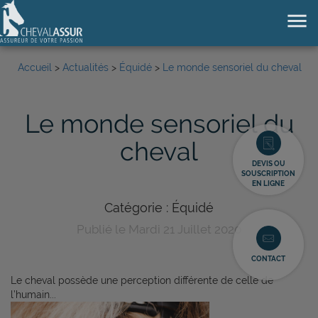
menu
Accueil
>
Actualités
>
Équidé
>
Le monde sensoriel du cheval
Le monde sensoriel du
cheval
DEVIS OU
SOUSCRIPTION
EN LIGNE
Catégorie : Équidé
Publié le Mardi 21 Juillet 2020
CONTACT
Le cheval possède une perception différente de celle de
l’humain...