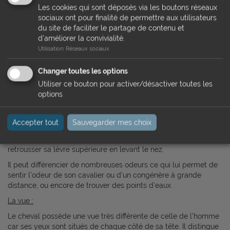
de sel.
Les cookies qui sont déposés via les boutons réseaux
sociaux ont pour finalité de permettre aux utilisateurs
Le goût est très lié à l’odorat.
du site de faciliter le partage de contenu et
L’odorat :
d’améliorer la convivialité.
Utilisation
:
Réseaux sociaux
Dans la sociabilisation du cheval, le rôle de l’odorat est très
important. Pour se saluer les chevaux se sentent le bout du nez.
Changer toutes les options
Mais un nouveau venu sera soigneusement humé par ses
congénères et il fera de même en retour, une fois son odeur
Utiliser ce bouton pour activer/désactiver toutes les
enregistrée, il ne sera jamais oublié que ça lui plaise ou non.
options
Le cheval dispose d’un organe voméro-nasal sur le plancher de
ses fosses nasales (appelé aussi l’organe de Jacobson). Celui-
Accepter tout
Sauvegarder mes choix
ci va lui permettre de fixer les odeurs afin de mieux les
analyser, ce processus s’appelle le flehmen, pour cela il va
retrousser sa lèvre supérieure en levant le nez.
Il peut différencier de nombreuses odeurs ce qui lui permet de
sentir l’odeur de son cavalier ou d’un congénère à grande
distance, ou encore de trouver des points d’eaux.
La vue :
Le cheval possède une vue très différente de celle de l’homme
car ses yeux sont situés de chaque côté de sa tête. Il distingue