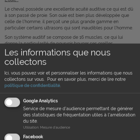
Le cheval possède une excellente acuité auditive ce qui est dû
à son passé de proie. Son ouïe est bien plus développée que
celle de l’homme, il perçoit une plus grande gamme en
particulier certains ultrasons qui sont inaudibles pour l’homme.
Son système auditif se compose de 16 muscles, ce qui lui
donne la particularité de pourvoir bouger ses oreilles
Les informations que nous
indépendamment et de pouvoir les orienter dans la direction de
la source du son sans pour autant devoir tourner la tête.
collectons
Par chance, notre voix fait partie des gammes de sons que le
cheval entend le mieux.
Ici, vous pouvez voir et personnaliser les informations que nous
collectons sur vous.
Pour en savoir plus, merci de lire notre
Le goût :
politique de confidentialité
.
On porte souvent une grande attention à l’alimentation du
cheval mais on ne connait que très peu de choses sur ses
Google Analytics
capacités gustatives.
Service de mesure d'audience permettant de générer
Il possède 4 types de papilles gustatives sur la langue ce qui
des statistiques de fréquentation utiles à l'amélioration
lui permet de différencier le sucré, le salé, l’amer et l’acide.
du site.
Cela va lui permettre de différencier les plantes comestibles de
Utilisation
:
Mesure d'audience
celles qui sont toxiques. Le cheval n’est pas attiré par le sucré
Facebook
mais ne dira pas non à une pomme un peu acide ou à un bloc