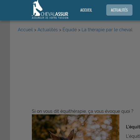
ACCUEIL
ACTUALITÉS
Accueil
>
Actualités
>
Équidé
>
La thérapie par le cheval
Si on vous dit équithérapie, ça vous évoque quoi ?
L’équit
L’équi