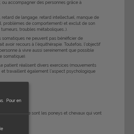
der, ou accompagner des personnes grâce à
s, retard de langage, retard intellectuel, manque de
rel, problèmes de comportement) et exclut de son
, tumeurs, troubles métaboliques…).
es somatiques ne peuvent pas bénéficier de
 avoir recours à l’équithérapie. Toutefois, l’objectif
 personne à vivre aussi sereinement que possible
ie somatique).
 le patient réalisent divers exercices (mouvements
…) et travaillent également l’aspect psychologique
us.
Pour en
équestre, soit ce sont les poneys et chevaux qui vont
de