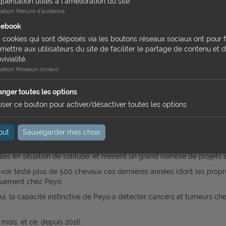
quentation utiles à l'amélioration du site.
ela permet un sentiment d’utilité, cela valorise les personnes et travai
isation
:
Mesure d'audience
xte de passivité où le plus souvent on fait pour eux. Grâce à l’équ
cebook
 cookies qui sont déposés via les boutons réseaux sociaux ont pour f
t tout l’intérêt de l’équithérapie en EHPAD.
mettre aux utilisateurs du site de faciliter le partage de contenu et d
vivialité.
isation
:
Réseaux sociaux
u lors de son périple de traversée de la France, accompagnée de Clém
aux familles d'enfants atteints de TSA (Troubles du Spectre Autistique
nger toutes les options
coles où elle sensibilise les élèves par des échanges tout cela dans l
liser ce bouton pour activer/désactiver toutes les options
out
Sauvegarder mes choix
hampion du monde en dressage artistique) et son cheval Peyo qui 
ragiles en situation de solitude, et mènent un grand nombre de proje
voir testé plus de 500 chevaux ces dernières années (dont les propre
iquement chez Peyo.
’hui, la capacité instinctive de Peyo à détecter cancers et tumeurs c
mois, et ce, depuis 2016.