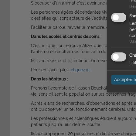
fré
S’occuper d’un animal c’est avoir une responsabilité, c
Util
Les personnes âgées dépendantes vivent dans un conte
Fa
c’est elles qui sont acteurs de l’activité.
Les
Faciliter la parole, raviver la mémoire, échanger, c’es
per
con
Dans les écoles et centres de soins :
Util
C’est ici que l'on retrouve Alizé, que l’on a souten
l’autisme et récolter des fonds afin de venir en aide 
Cha
Mission réussie, elle continue d’intervenir dans des é
Uti
Pour en savoir plus,
cliquez ici.
Dans les hôpitaux :
Accepter t
Prenons l’exemple de Hassen Bouchakour (multiple c
vie, sensibilisent la population sur les personnes f
Après 4 ans de recherches, d’observations et après a
ont pu observer un tel fonctionnement cérébral, un
Les professionnels et scientifiques étudient aujourd
patients jusqu’à leur dernier souffle.
Ils accompagnent 20 personnes en fin de vie chaque 