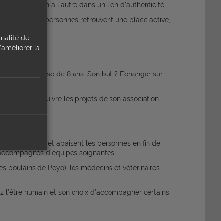
lle la relation à l’autre dans un lien d’authenticité.
ithérapie, ces personnes retrouvent une place active,
inalité de
’améliorer la
entine une ânesse de 8 ans. Son but ? Echanger sur
s).
e but de poursuivre les projets de son association.
accompagnent et apaisent les personnes en fin de
ts accompagnés d’équipes soignantes.
s poulains de Peyo), les médecins et vétérinaires
hez l’être humain et son choix d’accompagner certains