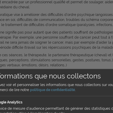
st encadrée par un professionnel qualifié et permet de soulager, ai
médiaire du cheval.
pratique vise à améliorer des difficultés d’ordre psychique (angoisse
nce en soi, difficultés de communication, troubles du schéma corpo
le traitement de difficultés d’ordre somatique (paralysies, infections
 ne signifie pas pour autant que des patients souffrant de pathologi
hérapie. Par exemple, une personne souffrant de cancer peut tout à fait
vail ne sera jamais de soigner le cancer, mais par exemple d’aider la
ériode difficile (travail sur les répercussions psychiques de la malad
e ces séances, le thérapeute, le partenaire thérapeutique (cheval) et
iques, perceptions, stimulations sensorielles, gestes, postures, tonus
ges verbaux, émotions, désirs, relations…)
formations que nous collectons
ouve t'on l’équithérapie ?
uvez voir et personnaliser les informations que nous collectons sur vo
es EHPADs :
merci de lire notre
politique de confidentialité
.
ithérapie avec les séniors. Soit les résidents vont dans la structure 
gle Analytics
s dépaysantes qui plaisent en général.
vice de mesure d'audience permettant de générer des statistiques 