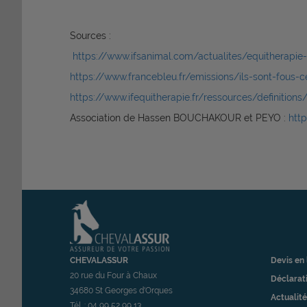
Sources :
https://www.ifsanimal.com/actualites/equitherapie-
https://www.francebleu.fr/emissions/ils-sont-fous-
https://www.ifequitherapie.fr/ressources/definitions/
Association de Hassen BOUCHAKOUR et PEYO :
htt
CHEVALASSUR
Devis en 
20 rue du Four à Chaux
Déclarati
34680 St Georges d'Orques
Actualité
Tél. : 04 99 52 99 13