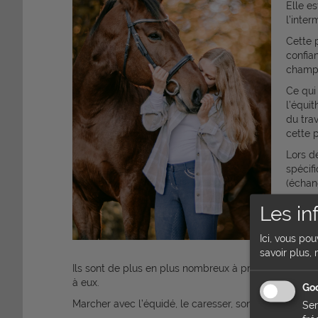
Elle e
l’inter
Cette 
confia
champ 
Ce qui
l’équit
du tra
cette p
Lors d
spécif
(échan
Les in
Ou retr
Ici, vous po
Dans l
savoir plus, 
Ils sont de plus en plus nombreux à proposer de l’équ
à eux.
Goo
Marcher avec l’équidé, le caresser, sont des activité
Ser