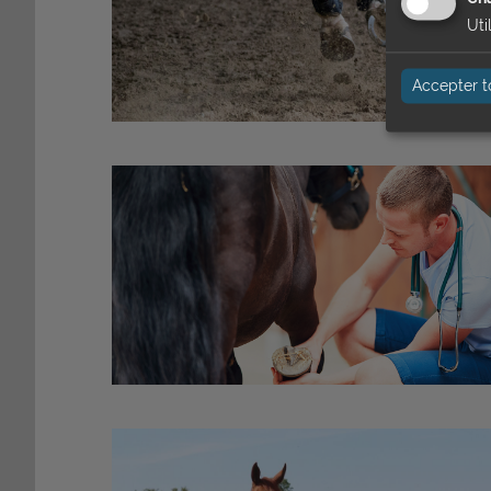
Uti
Accepter t