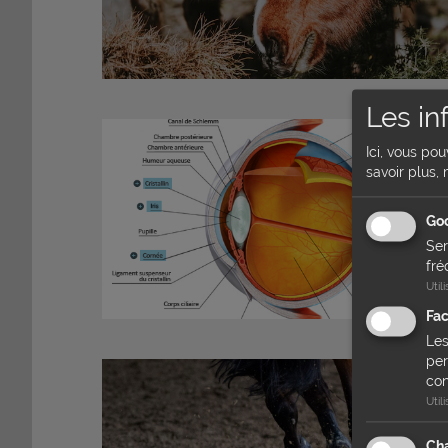
Les in
Ici, vous po
savoir plus, 
Goo
Ser
fré
Util
Fa
Les
per
con
Util
Cha