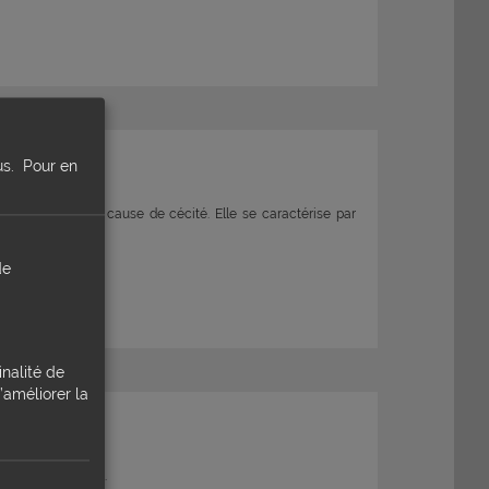
quidés
us.
Pour en
és et la première cause de cécité. Elle se caractérise par
de
inalité de
’améliorer la
emment rencontrée.