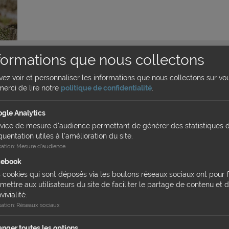
formations que nous collectons
L'Uvéite, une inflammation oculaire des é
uvez voir et personnaliser les informations que nous collectons sur vo
merci de lire notre
politique de confidentialité
.
Catégorie :
Équidé
L’uvéite est l’inflammation oculaire la plus fréquente chez les équid
l’inflammation de l’uvée, particulièrement douloureuse.
gle Analytics
vice de mesure d'audience permettant de générer des statistiques 
quentation utiles à l'amélioration du site.
isation
:
Mesure d'audience
cebook
 cookies qui sont déposés via les boutons réseaux sociaux ont pour f
mettre aux utilisateurs du site de faciliter le partage de contenu et d
vivialité.
Les abcès de pied chez les chevaux
isation
:
Réseaux sociaux
Catégorie :
Équidé
Causant souvent une boiterie, l’abcès est une infection du pied fréqu
nger toutes les options